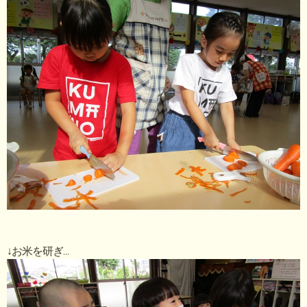
↓お米を研ぎ…